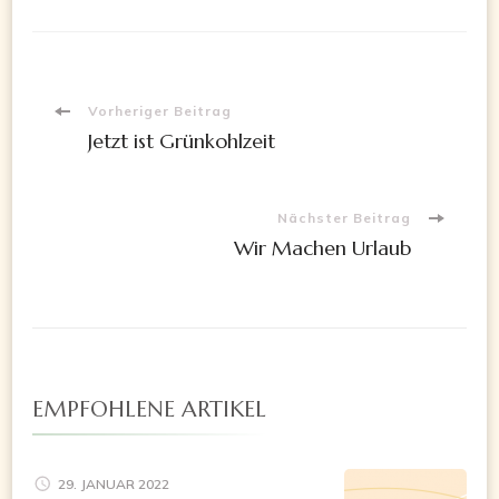
Beitragsnavigation
Vorheriger Beitrag
Jetzt ist Grünkohlzeit
Nächster Beitrag
Wir Machen Urlaub
EMPFOHLENE ARTIKEL
29. JANUAR 2022